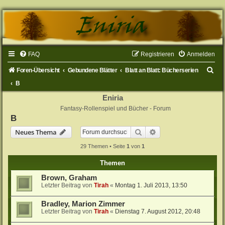
FAQ
Registrieren
Anmelden
S
Foren-Übersicht
Gebundene Blätter
Blatt an Blatt: Bücherserien
u
B
c
Eniria
Fantasy-Rollenspiel und Bücher - Forum
h
B
e
Suche
Erweiterte Suche
Neues Thema
29 Themen • Seite
1
von
1
Themen
Brown, Graham
Letzter Beitrag von
Tirah
«
Montag 1. Juli 2013, 13:50
Bradley, Marion Zimmer
Letzter Beitrag von
Tirah
«
Dienstag 7. August 2012, 20:48