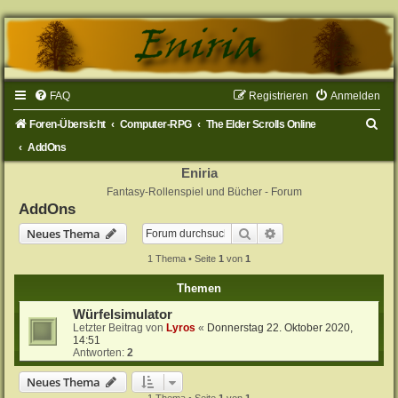
FAQ
Registrieren
Anmelden
S
Foren-Übersicht
Computer-RPG
The Elder Scrolls Online
u
AddOns
c
Eniria
Fantasy-Rollenspiel und Bücher - Forum
h
AddOns
e
Suche
Erweiterte Suche
Neues Thema
1 Thema • Seite
1
von
1
Themen
Würfelsimulator
Letzter Beitrag von
Lyros
«
Donnerstag 22. Oktober 2020,
14:51
Antworten:
2
Neues Thema
1 Thema • Seite
1
von
1