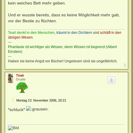
kein weiches Bett mehr geben.
Und er wusste bereits, dass es keine Möglichkeit mehr gab,
vor der Bestie zu flüchten.
Tearl denkt in den Menschen
,
träumt in den Dichtern
und
schläft in den
übrigen Wesen
.
---
Phantasie ist wichtiger als Wissen, denn Wissen ist begrenzt (Albert
Einstein)
---
Haben sie keine Angst vor Bücher! Ungelesen sind sie ungefährlich.
N
a
c
Tirah
h
Druide
o
b
e
n
B
Montag 13. November 2006, 20:21
e
i
*schluck*
t
r
a
g