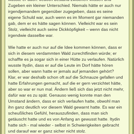
r
a
Zugeben ein kleiner Unterschied. Niemals hätte er auch nur
g
irgendjemandem gegenüber zugegeben, dass es seine
eigene Schuld war, auch wenn es im Moment gar niemanden
gab, dem er es hätte sagen können. Vielleicht war es sein
Stolz, vielleicht auch seine Dickköpfigkeit – wenn das nicht
irgendwie dasselbe war.
Wie hatte er auch nur auf die Idee kommen können, dass er
sich in diesem verdammten Wald zurechtfinden würde; er
schaffte es ja sogar sich in einer Hütte zu verlaufen. Natürlich
wusste Itydin, dass er auf die Leute im Dorf hätte hören
sollen, aber wann hatte er jemals auf jemanden gehört?
Klar, er war deshalb schon oft auf die Schnauze gefallen und
hatte Erfahrungen gemacht, auf die er gern verzichtet hätte,
aber so war er nun mal. Ändern ließ sich das jetzt nicht mehr,
dafür war es zu spät. Genauso wenig konnte man den
Umstand ändern, dass er sich verlaufen hatte, obwohl man
ihn ganz deutlich vor diesem Wald gewarnt hatte. Es war ein
scheußliches Gefühl, herauszufinden, dass man sich
getäuscht hatte und es von Anfang an gewusst hatte. Itydin
hatte sich - mal wieder - selbst in Schwierigkeiten gebracht
und darauf war er ganz sicher nicht stolz.