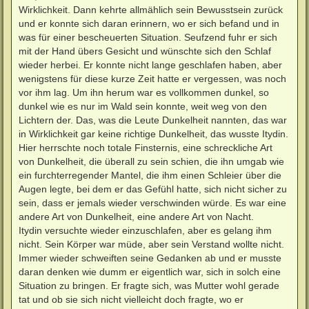
Wirklichkeit. Dann kehrte allmählich sein Bewusstsein zurück
und er konnte sich daran erinnern, wo er sich befand und in
was für einer bescheuerten Situation. Seufzend fuhr er sich
mit der Hand übers Gesicht und wünschte sich den Schlaf
wieder herbei. Er konnte nicht lange geschlafen haben, aber
wenigstens für diese kurze Zeit hatte er vergessen, was noch
vor ihm lag. Um ihn herum war es vollkommen dunkel, so
dunkel wie es nur im Wald sein konnte, weit weg von den
Lichtern der. Das, was die Leute Dunkelheit nannten, das war
in Wirklichkeit gar keine richtige Dunkelheit, das wusste Itydin.
Hier herrschte noch totale Finsternis, eine schreckliche Art
von Dunkelheit, die überall zu sein schien, die ihn umgab wie
ein furchterregender Mantel, die ihm einen Schleier über die
Augen legte, bei dem er das Gefühl hatte, sich nicht sicher zu
sein, dass er jemals wieder verschwinden würde. Es war eine
andere Art von Dunkelheit, eine andere Art von Nacht.
Itydin versuchte wieder einzuschlafen, aber es gelang ihm
nicht. Sein Körper war müde, aber sein Verstand wollte nicht.
Immer wieder schweiften seine Gedanken ab und er musste
daran denken wie dumm er eigentlich war, sich in solch eine
Situation zu bringen. Er fragte sich, was Mutter wohl gerade
tat und ob sie sich nicht vielleicht doch fragte, wo er