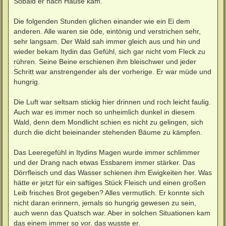
Sobald er nach Hause kam.
Die folgenden Stunden glichen einander wie ein Ei dem
anderen. Alle waren sie öde, eintönig und verstrichen sehr,
sehr langsam. Der Wald sah immer gleich aus und hin und
wieder bekam Itydin das Gefühl, sich gar nicht vom Fleck zu
rühren. Seine Beine erschienen ihm bleischwer und jeder
Schritt war anstrengender als der vorherige. Er war müde und
hungrig.
Die Luft war seltsam stickig hier drinnen und roch leicht faulig.
Auch war es immer noch so unheimlich dunkel in diesem
Wald, denn dem Mondlicht schien es nicht zu gelingen, sich
durch die dicht beieinander stehenden Bäume zu kämpfen.
Das Leeregefühl in Itydins Magen wurde immer schlimmer
und der Drang nach etwas Essbarem immer stärker. Das
Dörrfleisch und das Wasser schienen ihm Ewigkeiten her. Was
hätte er jetzt für ein saftiges Stück Fleisch und einen großen
Leib frisches Brot gegeben? Alles vermutlich. Er konnte sich
nicht daran erinnern, jemals so hungrig gewesen zu sein,
auch wenn das Quatsch war. Aber in solchen Situationen kam
das einem immer so vor, das wusste er.