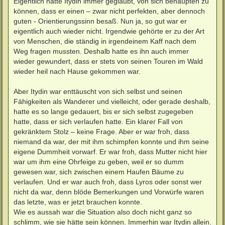
Eigentlich hatte Itydin immer geglaubt, von sich behaupten zu
können, dass er einen – zwar nicht perfekten, aber dennoch
guten - Orientierungssinn besaß. Nun ja, so gut war er
eigentlich auch wieder nicht. Irgendwie gehörte er zu der Art
von Menschen, die ständig in irgendeinem Kaff nach dem
Weg fragen mussten. Deshalb hatte es ihn auch immer
wieder gewundert, dass er stets von seinen Touren im Wald
wieder heil nach Hause gekommen war.
Aber Itydin war enttäuscht von sich selbst und seinen
Fähigkeiten als Wanderer und vielleicht, oder gerade deshalb,
hatte es so lange gedauert, bis er sich selbst zugegeben
hatte, dass er sich verlaufen hatte. Ein klarer Fall von
gekränktem Stolz – keine Frage. Aber er war froh, dass
niemand da war, der mit ihm schimpfen konnte und ihm seine
eigene Dummheit vorwarf. Er war froh, dass Mutter nicht hier
war um ihm eine Ohrfeige zu geben, weil er so dumm
gewesen war, sich zwischen einem Haufen Bäume zu
verlaufen. Und er war auch froh, dass Lyros oder sonst wer
nicht da war, denn blöde Bemerkungen und Vorwürfe waren
das letzte, was er jetzt brauchen konnte.
Wie es aussah war die Situation also doch nicht ganz so
schlimm, wie sie hätte sein können. Immerhin war Itydin allein.