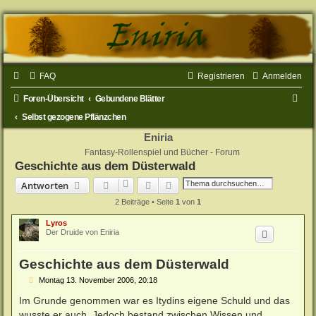
FAQ
Registrieren
Anmelden
S
Foren-Übersicht
Gebundene Blätter
u
Selbst gezogene Pflänzchen
c
Eniria
Fantasy-Rollenspiel und Bücher - Forum
h
Geschichte aus dem Düsterwald
e
Suche
Erweiterte Suche
Antworten
2 Beiträge • Seite
1
von
1
Lyros
Der Druide von Eniria
Geschichte aus dem Düsterwald
B
Montag 13. November 2006, 20:18
e
i
Im Grunde genommen war es Itydins eigene Schuld und das
t
wusste er auch. Jedoch bestand zwischen Wissen und