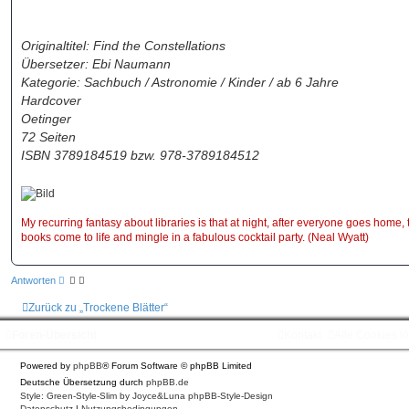
Originaltitel: Find the Constellations
Übersetzer: Ebi Naumann
Kategorie: Sachbuch / Astronomie / Kinder / ab 6 Jahre
Hardcover
Oetinger
72 Seiten
ISBN 3789184519 bzw. 978-3789184512
My recurring fantasy about libraries is that at night, after everyone goes home, 
books come to life and mingle in a fabulous cocktail party. (Neal Wyatt)
Antworten
Zurück zu „Trockene Blätter“
Foren-Übersicht
Kontakt
Alle Cookies l
Powered by
phpBB
® Forum Software © phpBB Limited
Deutsche Übersetzung durch
phpBB.de
Style: Green-Style-Slim by Joyce&Luna
phpBB-Style-Design
Datenschutz
|
Nutzungsbedingungen