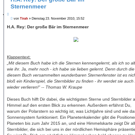
e
t
S
Sternenmeer
e
u
r
c
t
Z
h
e
B
e
von
Tirah
»
Dienstag 23. November 2010, 15:52
i
S
e
t
u
i
H.A. Rey: Der große Bär im Sternenmeer
c
i
t
h
e
r
e
a
r
g
e
n
Klappentext:
„Mit diesem Buch habe ich die Sternen kennengelernt, als ich so al
wie ihr. Ja, mehr noch - ich habe sie lieben gelernt. Denn durch die
diesem Buch versammelten wunderbaren Sternenfenster ist es nic
bloß ein Kinderspiel, die Sternbilder zu finden - ihr werdet sie auch 
wieder verlieren!“ -- Thomas W. Kraupe
Dieses Buch hilft Dir dabei, die wichtigsten Sterne und Sternbilder
Himmel auf den ersten Blick zu erkennen. Außerdem erfährst Du,
warum der Polarstern so wichtig ist, was Lichtjahre sind und wie da
Sonnensystem funktioniert. Ein Planetenkalender gibt die Positione
Planeten bis zum Jahr 2015 an, und eine Himmelskarte zeigt Dir al
Sternbilder, die sich bei uns in der nördlichen Hemisphäre präsenti