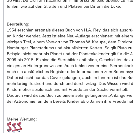
So wirst Du Dich am nächtlichen Himmel schon bald ebenso zu Ha
fühlen, wie auf den Straßen und Plätzen bei Dir um die Ecke.
Beurteilung:
1954 erschien erstmals dieses Buch von H.A. Rey, das sich ausdrü
an Kinder wendet. Jetzt ist eine Neu-Auflage erschienen: mit einem
witzigen Titel, einem Vorwort von Thomas W. Kraupe, dem Direktor
Hamburger Planetariums und aktualisierten Karten. So gilt Pluto z
Beispiel nicht mehr als Planet und der Plantenkalender gilt für die 
2009 bis 2015. Es sind die Sternbilder enthalten, Geschichten daz
einiges an Hintergrundwissen. Auch fehlen weder eine Sternenkart
noch ein ausführliches Register oder Informationen zum Sonnensy
Dabei ist nicht nur das Cover gelungen, auch im Inneren ist das B
mehrfarbig illustriert und durch und durch witzig. Das Wissen wird 
Kindern eher spielerisch und mit Freude an der Sache vermittelt.
Dadurch wird dieses Buch zu einem sehr gelungenen „Anfängerwe
der Astronomie, an dem bereits Kinder ab 6 Jahren ihre Freude ha
Meine Wertung: