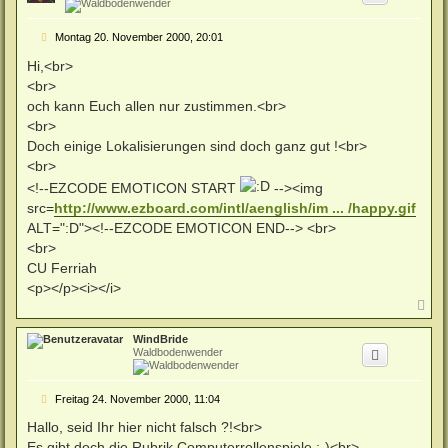
b
e
B
Montag 20. November 2000, 20:01
n
e
i
Hi,<br>
t
<br>
r
a
och kann Euch allen nur zustimmen.<br>
g
<br>
Doch einige Lokalisierungen sind doch ganz gut !<br>
<br>
<!--EZCODE EMOTICON START
--><img
src=
http://www.ezboard.com/intl/aenglish/im ... /happy.gif
ALT=":D"><!--EZCODE EMOTICON END--> <br>
<br>
CU Ferriah
<p></p><i></i>
N
a
c
WindBride
h
Waldbodenwender
o
b
e
B
Freitag 24. November 2000, 11:04
n
e
i
Hallo, seid Ihr hier nicht falsch ?!<br>
t
Es gibt doch die Rubrik Computerrollenspiele :-)<br>