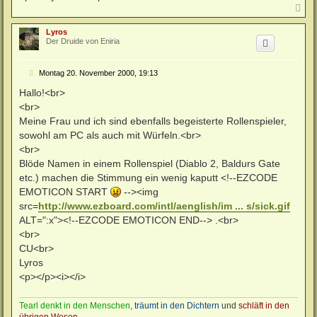
N
a
c
Lyros
h
Der Druide von Eniria
o
b
e
B
Montag 20. November 2000, 19:13
n
e
i
Hallo!<br>
t
<br>
r
a
Meine Frau und ich sind ebenfalls begeisterte Rollenspieler,
g
sowohl am PC als auch mit Würfeln.<br>
<br>
Blöde Namen in einem Rollenspiel (Diablo 2, Baldurs Gate
etc.) machen die Stimmung ein wenig kaputt <!--EZCODE
EMOTICON START
--><img
src=
http://www.ezboard.com/intl/aenglish/im ... s/sick.gif
ALT=":x"><!--EZCODE EMOTICON END--> .<br>
<br>
CU<br>
Lyros
<p></p><i></i>
Tearl denkt in den Menschen
,
träumt in den Dichtern
und
schläft in den
übrigen Wesen
.