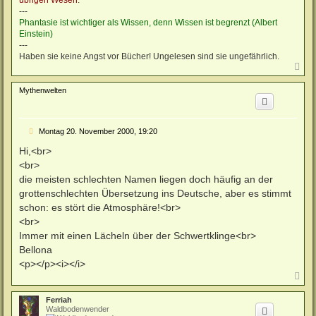
---
Phantasie ist wichtiger als Wissen, denn Wissen ist begrenzt (Albert
Einstein)
---
Haben sie keine Angst vor Bücher! Ungelesen sind sie ungefährlich.
N
a
c
Mythenwelten
h
o
b
e
B
Montag 20. November 2000, 19:20
n
e
i
Hi,<br>
t
<br>
r
a
die meisten schlechten Namen liegen doch häufig an der
g
grottenschlechten Übersetzung ins Deutsche, aber es stimmt
schon: es stört die Atmosphäre!<br>
<br>
Immer mit einen Lächeln über der Schwertklinge<br>
Bellona
<p></p><i></i>
N
a
c
Ferriah
h
Waldbodenwender
o