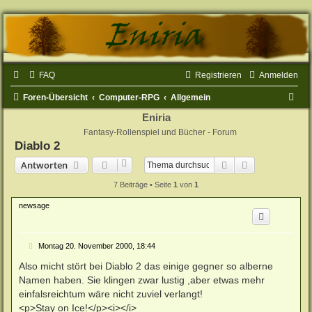
FAQ
Registrieren
Anmelden
S
Foren-Übersicht
Computer-RPG
Allgemein
u
Eniria
Fantasy-Rollenspiel und Bücher - Forum
c
Diablo 2
h
Suche
Erweiterte Su
Antworten
e
7 Beiträge • Seite
1
von
1
newsage
B
Montag 20. November 2000, 18:44
e
i
Also micht stört bei Diablo 2 das einige gegner so alberne
t
Namen haben. Sie klingen zwar lustig ,aber etwas mehr
r
a
einfalsreichtum wäre nicht zuviel verlangt!
g
<p>Stay on Ice!</p><i></i>