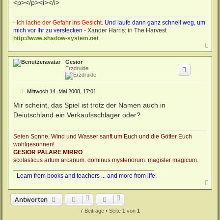
<p></p><i></i>
- Ich lache der Gefahr ins Gesicht.
Und laufe dann ganz schnell weg, um
mich vor Ihr zu verstecken
- Xander Harris: in The Harvest
http://www.shadow-system.net
N
a
c
Gesior
h
Erzdruide
o
b
e
B
Mittwoch 14. Mai 2008, 17:01
n
e
i
Mir scheint, das Spiel ist trotz der Namen auch in
t
Deiutschland ein Verkaufsschlager oder?
r
a
g
Seien Sonne, Wind und Wasser sanft um Euch und die Götter Euch
wohlgesonnen!
GESIOR PALARE MIRRO
scolasticus artum arcanum. dominus mysteriorum. magister magicum.
_________________________________________
- Learn from books and teachers ... and more from life. -
N
a
c
Antworten
h
o
7 Beiträge • Seite
1
von
1
b