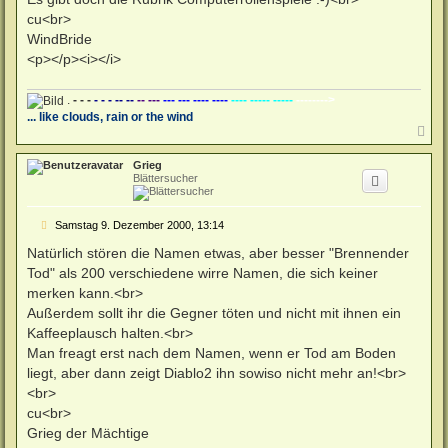
r
a
cu<br>
g
WindBride
<p></p><i></i>
.
- - -
- - - -- --
-- ---
--- --- ---- ----
---- ----- -----
-------->
... like clouds, rain or the wind
N
a
c
Grieg
h
Blättersucher
o
b
e
B
Samstag 9. Dezember 2000, 13:14
n
e
i
Natürlich stören die Namen etwas, aber besser "Brennender
t
Tod" als 200 verschiedene wirre Namen, die sich keiner
r
a
merken kann.<br>
g
Außerdem sollt ihr die Gegner töten und nicht mit ihnen ein
Kaffeeplausch halten.<br>
Man freagt erst nach dem Namen, wenn er Tod am Boden
liegt, aber dann zeigt Diablo2 ihn sowiso nicht mehr an!<br>
<br>
cu<br>
Grieg der Mächtige