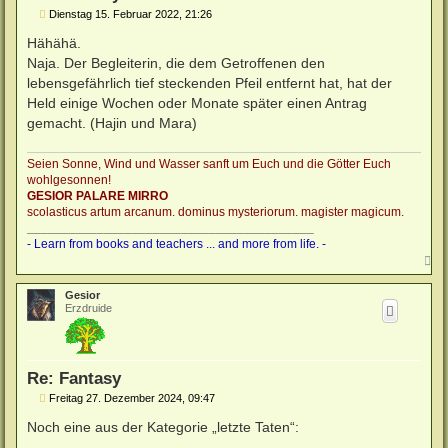
B
Dienstag 15. Februar 2022, 21:26
e
i
Hähähä.
t
Naja. Der Begleiterin, die dem Getroffenen den
r
a
lebensgefährlich tief steckenden Pfeil entfernt hat, hat der
g
Held einige Wochen oder Monate später einen Antrag
gemacht. (Hajin und Mara)
Seien Sonne, Wind und Wasser sanft um Euch und die Götter Euch
wohlgesonnen!
GESIOR PALARE MIRRO
scolasticus artum arcanum. dominus mysteriorum. magister magicum.
_________________________________________
- Learn from books and teachers ... and more from life. -
N
a
c
Gesior
h
Erzdruide
o
b
e
n
Re: Fantasy
B
Freitag 27. Dezember 2024, 09:47
e
i
Noch eine aus der Kategorie „letzte Taten“:
t