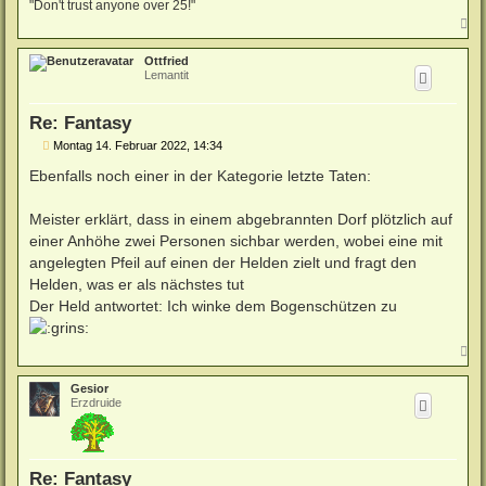
"Don't trust anyone over 25!"
N
a
c
Ottfried
h
Lemantit
o
b
e
Re: Fantasy
n
B
Montag 14. Februar 2022, 14:34
e
i
Ebenfalls noch einer in der Kategorie letzte Taten:
t
r
a
Meister erklärt, dass in einem abgebrannten Dorf plötzlich auf
g
einer Anhöhe zwei Personen sichbar werden, wobei eine mit
angelegten Pfeil auf einen der Helden zielt und fragt den
Helden, was er als nächstes tut
Der Held antwortet: Ich winke dem Bogenschützen zu
N
a
c
Gesior
h
Erzdruide
o
b
e
n
Re: Fantasy