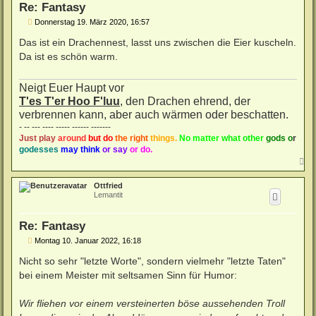
Re: Fantasy
n
B
Donnerstag 19. März 2020, 16:57
e
i
Das ist ein Drachennest, lasst uns zwischen die Eier kuscheln.
t
Da ist es schön warm.
r
a
g
Neigt Euer Haupt vor
T'es T'er Hoo F'luu
, den Drachen ehrend, der
verbrennen kann, aber auch wärmen oder beschatten.
- -- --- ---- ----- ------ -------
Just play
around
but do
the right
things.
No matter
what other
gods o
r
godesses
may think
or say
or do.
N
a
c
Ottfried
h
Lemantit
o
b
e
Re: Fantasy
n
B
Montag 10. Januar 2022, 16:18
e
i
Nicht so sehr "letzte Worte", sondern vielmehr "letzte Taten"
t
bei einem Meister mit seltsamen Sinn für Humor:
r
a
g
Wir fliehen vor einem versteinerten böse aussehenden Troll