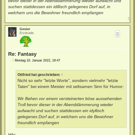
bevor dieser in der Abenddämmerung wieder aufwacht und
suchen stattdessen ein idillisch gelegenes Dorf auf, in
welchem uns die Bewohner freundlich empfangen
N
a
c
Gesior
h
Erzdruide
o
b
e
n
Re: Fantasy
B
Montag 10. Januar 2022, 18:47
e
i
t
Ottfried
hat geschrieben:
↑
r
a
Nicht so sehr "letzte Worte", sondern vielmehr "letzte
g
Taten" bei einem Meister mit seltsamen Sinn für Humor:
Wir fliehen vor einem versteinerten böse aussehenden
Troll bevor dieser in der Abenddämmerung wieder
aufwacht und suchen stattdessen ein idyllisch
gelegenes Dorf auf, in welchem uns die Bewohner
freundlich empfangen
Hihi.