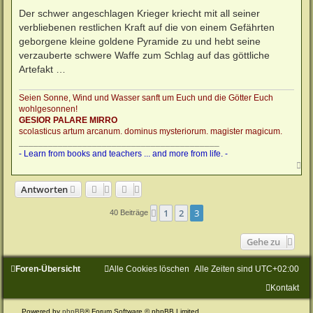
r
a
Der schwer angeschlagen Krieger kriecht mit all seiner
g
verbliebenen restlichen Kraft auf die von einem Gefährten
geborgene kleine goldene Pyramide zu und hebt seine
verzauberte schwere Waffe zum Schlag auf das göttliche
Artefakt …
Seien Sonne, Wind und Wasser sanft um Euch und die Götter Euch
wohlgesonnen!
GESIOR PALARE MIRRO
scolasticus artum arcanum. dominus mysteriorum. magister magicum.
_________________________________________
- Learn from books and teachers ... and more from life. -
N
a
c
Antworten
h
o
1
2
3
Vorherige
b
40 Beiträge
e
n
Gehe zu
Foren-Übersicht
Alle Cookies löschen
Alle Zeiten sind
UTC+02:00
Kontakt
Powered by
phpBB
® Forum Software © phpBB Limited