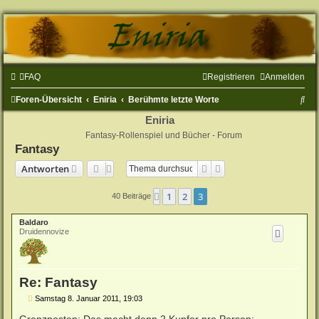
FAQ
Registrieren
Anmelden
S
Foren-Übersicht
Eniria
Berühmte letzte Worte
u
Eniria
Fantasy-Rollenspiel und Bücher - Forum
c
Fantasy
h
Suche
Erweiterte Suche
Antworten
e
1
2
3
Vorherige
40 Beiträge
Baldaro
Druidennovize
Re: Fantasy
B
Samstag 8. Januar 2011, 19:03
e
i
Grenzposten: Das macht denn 2 Kupfer pro Person: