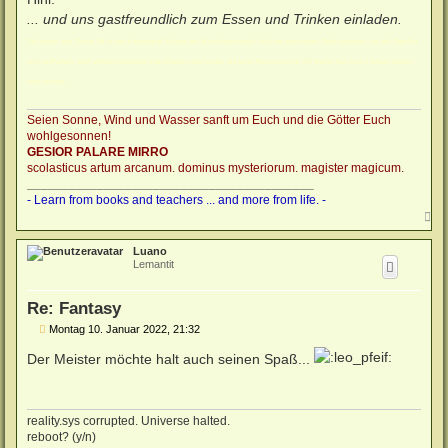
... und uns gastfreundlich zum Essen und Trinken einladen.
Stichwort: das Grüne Tal in der Kampagne "Kinder der Allumfassenden". Auf der verheerten Seite gelegen, wo die Zweifler
sich aufhalten. Dort wohnen entweder Kannibalen oder Leute, die eine Riesenspinne mit Menschen (uns!) füttern wollen
oder beides.
Seien Sonne, Wind und Wasser sanft um Euch und die Götter Euch
wohlgesonnen!
GESIOR PALARE MIRRO
scolasticus artum arcanum. dominus mysteriorum. magister magicum.
_________________________________________
- Learn from books and teachers ... and more from life. -
N
a
c
Luano
h
Lemantit
o
b
e
Re: Fantasy
n
B
Montag 10. Januar 2022, 21:32
e
i
Der Meister möchte halt auch seinen Spaß...
t
r
a
g
reality.sys corrupted. Universe halted.
reboot? (y/n)