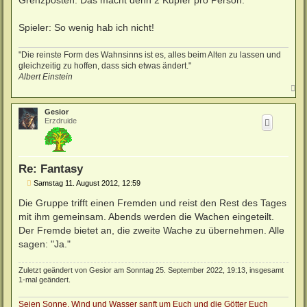
t
r
a
Spieler: So wenig hab ich nicht!
g
"Die reinste Form des Wahnsinns ist es, alles beim Alten zu lassen und
gleichzeitig zu hoffen, dass sich etwas ändert."
Albert Einstein
N
a
c
Gesior
h
Erzdruide
o
b
e
n
Re: Fantasy
B
Samstag 11. August 2012, 12:59
e
i
Die Gruppe trifft einen Fremden und reist den Rest des Tages
t
mit ihm gemeinsam. Abends werden die Wachen eingeteilt.
r
a
Der Fremde bietet an, die zweite Wache zu übernehmen. Alle
g
sagen: "Ja."
Zuletzt geändert von
Gesior
am Sonntag 25. September 2022, 19:13, insgesamt
1-mal geändert.
Seien Sonne, Wind und Wasser sanft um Euch und die Götter Euch