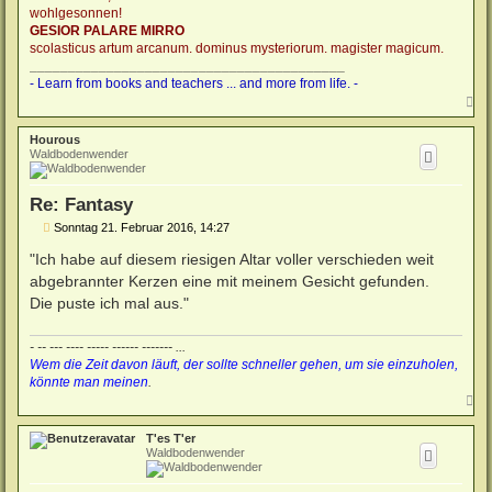
wohlgesonnen!
GESIOR PALARE MIRRO
scolasticus artum arcanum. dominus mysteriorum. magister magicum.
_________________________________________
- Learn from books and teachers ... and more from life. -
N
a
c
Hourous
h
Waldbodenwender
o
b
e
Re: Fantasy
n
B
Sonntag 21. Februar 2016, 14:27
e
i
"Ich habe auf diesem riesigen Altar voller verschieden weit
t
abgebrannter Kerzen eine mit meinem Gesicht gefunden.
r
a
Die puste ich mal aus."
g
- -- --- ---- ----- ------ ------- ...
Wem die Zeit davon läuft, der sollte schneller gehen, um sie einzuholen,
könnte man meinen
.
N
a
c
T'es T'er
h
Waldbodenwender
o
b
e