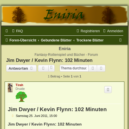
FAQ
Registrieren
Anmelden
S
Foren-Übersicht
Gebundene Blätter
Trockene Blätter
u
Eniria
Fantasy-Rollenspiel und Bücher - Forum
c
Jim Dwyer / Kevin Flynn: 102 Minuten
h
Suche
Erweiterte Su
Antworten
e
1 Beitrag • Seite
1
von
1
Tirah
Druide
Jim Dwyer / Kevin Flynn: 102 Minuten
B
Samstag 25. Juni 2011, 15:00
e
i
Jim Dwyer / Kevin Flynn: 102 Minuten
t