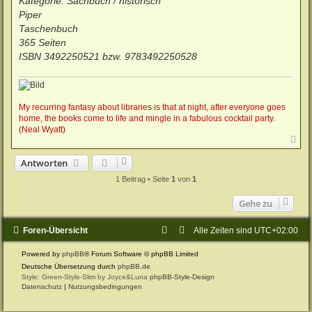
Kategorie: Sachbuch / historisch
Piper
Taschenbuch
365 Seiten
ISBN 3492250521 bzw. 9783492250528
My recurring fantasy about libraries is that at night, after everyone goes
home, the books come to life and mingle in a fabulous cocktail party.
(Neal Wyatt)
N
a
c
Antworten
h
o
1 Beitrag • Seite
1
von
1
b
e
Gehe zu
n
Foren-Übersicht
Alle Zeiten sind
UTC+02:00
Powered by
phpBB
® Forum Software © phpBB Limited
Deutsche Übersetzung durch
phpBB.de
Style: Green-Style-Slim by Joyce&Luna
phpBB-Style-Design
Datenschutz
|
Nutzungsbedingungen