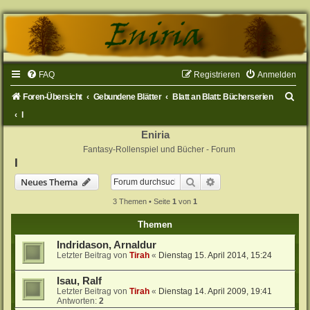
FAQ
Registrieren
Anmelden
S
Foren-Übersicht
Gebundene Blätter
Blatt an Blatt: Bücherserien
u
I
c
Eniria
Fantasy-Rollenspiel und Bücher - Forum
h
I
e
Suche
Erweiterte Suche
Neues Thema
3 Themen • Seite
1
von
1
Themen
Indridason, Arnaldur
Letzter Beitrag von
Tirah
«
Dienstag 15. April 2014, 15:24
Isau, Ralf
Letzter Beitrag von
Tirah
«
Dienstag 14. April 2009, 19:41
Antworten:
2