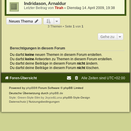
Indridason, Arnaldur
Letzter Beitrag von
Tirah
«
Dienstag 14. April 2009, 19:38
Neues Thema
3 Themen • Seite
1
von
1
Gehe zu
Berechtigungen in diesem Forum
Du darfst
keine
neuen Themen in diesem Forum erstellen.
Du darfst
keine
Antworten zu Themen in diesem Forum erstellen.
Du darfst deine Beiträge in diesem Forum
nicht
ändern.
Du darfst deine Beiträge in diesem Forum
nicht
löschen.
Foren-Übersicht
Alle Zeiten sind
UTC+02:00
Powered by
phpBB
® Forum Software © phpBB Limited
Deutsche Übersetzung durch
phpBB.de
Style: Green-Style-Slim by Joyce&Luna
phpBB-Style-Design
Datenschutz
|
Nutzungsbedingungen