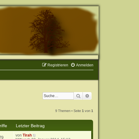
Registrieren
Anmelden
Suche
Erweiterte Suche
9 Themen • Seite
1
von
1
iffe
Letzter Beitrag
von
Tirah
79