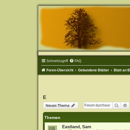
Schnellzugriff
FAQ
Foren-Übersicht
Gebundene Blätter
Blatt an 
E
Suche
E
Neues Thema
Themen
Eastland, Sam