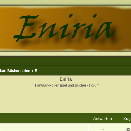
Blatt: Bücherserien
E
Eniria
Fantasy-Rollenspiel und Bücher - Forum
rweiterte Suche
Antworten
Zugr
0
43