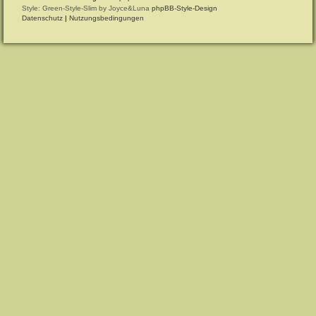
Style: Green-Style-Slim by Joyce&Luna
phpBB-Style-Design
Datenschutz
|
Nutzungsbedingungen