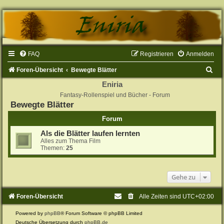
FAQ
Registrieren
Anmelden
S
Foren-Übersicht
Bewegte Blätter
u
Eniria
Fantasy-Rollenspiel und Bücher - Forum
c
Bewegte Blätter
h
Forum
e
Als die Blätter laufen lernten
Alles zum Thema Film
Themen:
25
Gehe zu
Foren-Übersicht
Alle Zeiten sind
UTC+02:00
Powered by
phpBB
® Forum Software © phpBB Limited
Deutsche Übersetzung durch
phpBB.de