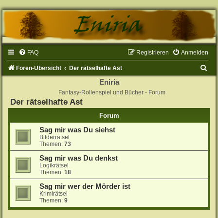
FAQ
Registrieren
Anmelden
S
Foren-Übersicht
Der rätselhafte Ast
u
Eniria
Fantasy-Rollenspiel und Bücher - Forum
c
Der rätselhafte Ast
h
Forum
e
Sag mir was Du siehst
Bilderrätsel
Themen:
73
Sag mir was Du denkst
Logikrätsel
Themen:
18
Sag mir wer der Mörder ist
Krimirätsel
Themen:
9