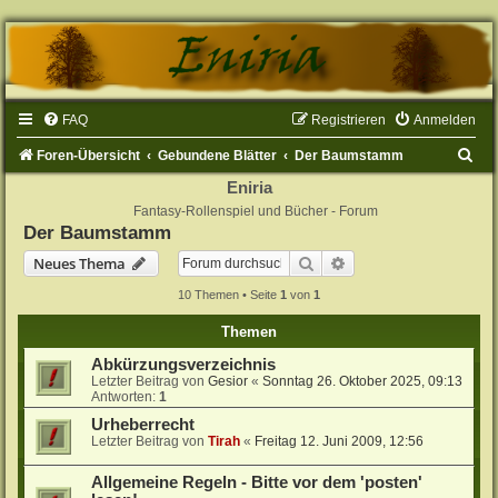
FAQ
Registrieren
Anmelden
S
Foren-Übersicht
Gebundene Blätter
Der Baumstamm
u
Eniria
Fantasy-Rollenspiel und Bücher - Forum
c
Der Baumstamm
h
Suche
Erweiterte Suche
Neues Thema
e
10 Themen • Seite
1
von
1
Themen
Abkürzungsverzeichnis
Letzter Beitrag von
Gesior
«
Sonntag 26. Oktober 2025, 09:13
Antworten:
1
Urheberrecht
Letzter Beitrag von
Tirah
«
Freitag 12. Juni 2009, 12:56
Allgemeine Regeln - Bitte vor dem 'posten'