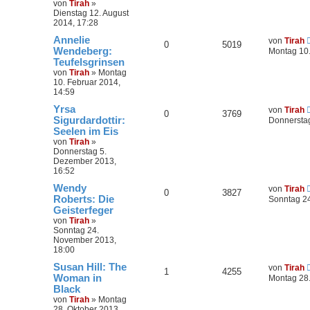
von
Tirah
»
Dienstag 12. August
2014, 17:28
Annelie
von
Tirah
0
5019
Wendeberg:
Montag 10.
Teufelsgrinsen
von
Tirah
»
Montag
10. Februar 2014,
14:59
Yrsa
von
Tirah
0
3769
Sigurdardottir:
Donnersta
Seelen im Eis
von
Tirah
»
Donnerstag 5.
Dezember 2013,
16:52
Wendy
von
Tirah
0
3827
Roberts: Die
Sonntag 2
Geisterfeger
von
Tirah
»
Sonntag 24.
November 2013,
18:00
Susan Hill: The
von
Tirah
1
4255
Woman in
Montag 28.
Black
von
Tirah
»
Montag
28. Oktober 2013,