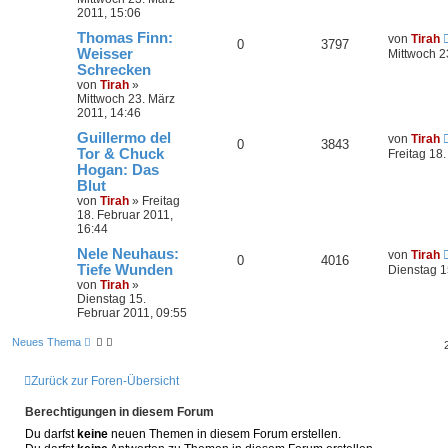
2011, 15:06
Thomas Finn:
von
Tirah
0
3797
Weisser
Mittwoch 2
Schrecken
von
Tirah
»
Mittwoch 23. März
2011, 14:46
Guillermo del
von
Tirah
0
3843
Tor & Chuck
Freitag 18
Hogan: Das
Blut
von
Tirah
»
Freitag
18. Februar 2011,
16:44
Nele Neuhaus:
von
Tirah
0
4016
Tiefe Wunden
Dienstag 1
von
Tirah
»
Dienstag 15.
Februar 2011, 09:55
Neues Thema
Zurück zur Foren-Übersicht
Berechtigungen in diesem Forum
Du darfst
keine
neuen Themen in diesem Forum erstellen.