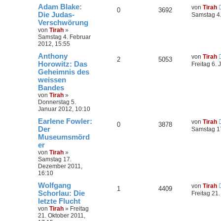
Adam Blake:
von
Tirah
0
3692
Die Judas-
Samstag 4.
Verschwörung
von
Tirah
»
Samstag 4. Februar
2012, 15:55
Anthony
von
Tirah
2
5053
Horowitz: Das
Freitag 6.
Geheimnis des
weissen
Bandes
von
Tirah
»
Donnerstag 5.
Januar 2012, 10:10
Earlene Fowler:
von
Tirah
0
3878
Der
Samstag 1
Museumsmörd
er
von
Tirah
»
Samstag 17.
Dezember 2011,
16:10
Wolfgang
von
Tirah
1
4409
Schorlau: Die
Freitag 21
letzte Flucht
von
Tirah
»
Freitag
21. Oktober 2011,