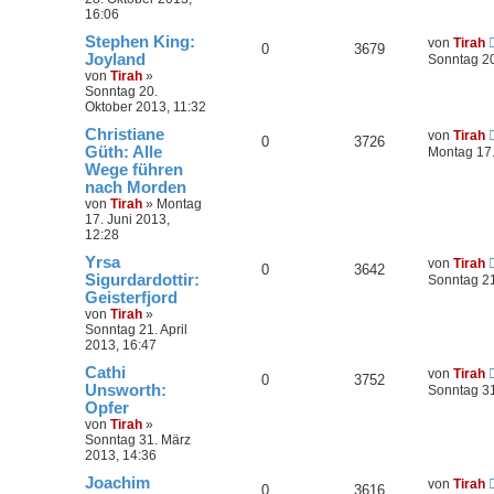
16:06
Stephen King:
von
Tirah
0
3679
Joyland
Sonntag 20
von
Tirah
»
Sonntag 20.
Oktober 2013, 11:32
Christiane
von
Tirah
0
3726
Güth: Alle
Montag 17.
Wege führen
nach Morden
von
Tirah
»
Montag
17. Juni 2013,
12:28
Yrsa
von
Tirah
0
3642
Sigurdardottir:
Sonntag 21
Geisterfjord
von
Tirah
»
Sonntag 21. April
2013, 16:47
Cathi
von
Tirah
0
3752
Unsworth:
Sonntag 31
Opfer
von
Tirah
»
Sonntag 31. März
2013, 14:36
Joachim
von
Tirah
0
3616