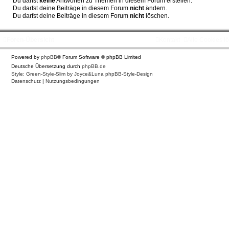
Du darfst
keine
Antworten zu Themen in diesem Forum erstellen.
Du darfst deine Beiträge in diesem Forum
nicht
ändern.
Du darfst deine Beiträge in diesem Forum
nicht
löschen.
Foren-Übersicht
Kontakt
Alle Cookies l
Powered by
phpBB
® Forum Software © phpBB Limited
Deutsche Übersetzung durch
phpBB.de
Style: Green-Style-Slim by Joyce&Luna
phpBB-Style-Design
Datenschutz
|
Nutzungsbedingungen