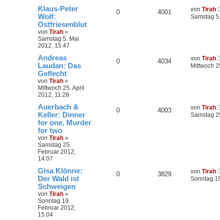
Klaus-Peter
von
Tirah
0
4001
Wolf:
Samstag 5.
Ostfriesenblut
von
Tirah
»
Samstag 5. Mai
2012, 15:47
Andreas
von
Tirah
0
4034
Laudan: Das
Mittwoch 25
Geflecht
von
Tirah
»
Mittwoch 25. April
2012, 11:28
Auerbach &
von
Tirah
0
4003
Keller: Dinner
Samstag 25
for one, Murder
for two
von
Tirah
»
Samstag 25.
Februar 2012,
14:07
Gisa Klönne:
von
Tirah
0
3829
Der Wald ist
Sonntag 19
Schweigen
von
Tirah
»
Sonntag 19.
Februar 2012,
15:04