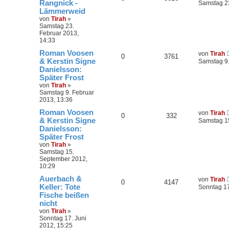
Rangnick -
Samstag 23
Lämmerweid
von
Tirah
»
Samstag 23.
Februar 2013,
14:33
Roman Voosen
von
Tirah
0
3761
& Kerstin Signe
Samstag 9.
Danielsson:
Später Frost
von
Tirah
»
Samstag 9. Februar
2013, 13:36
Roman Voosen
von
Tirah
0
332
& Kerstin Signe
Samstag 1
Danielsson:
Später Frost
von
Tirah
»
Samstag 15.
September 2012,
10:29
Auerbach &
von
Tirah
0
4147
Keller: Tote
Sonntag 17
Fische beißen
nicht
von
Tirah
»
Sonntag 17. Juni
2012, 15:25