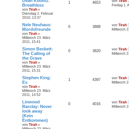
Dean Koontz:
von
Tirah
1
4653
Breathless
Freitag 1. 
von
Tirah
»
Dienstag 2. Februar
2010, 13:37
Nele Neuhaus:
von
Tirah
0
3888
Mordsfreunde
Mittwoch 2
von
Tirah
»
Mittwoch 23. März
2011, 15:41
Simon Beckett:
von
Tirah
0
3820
The Calling of
Mittwoch 2
the Grave
von
Tirah
»
Mittwoch 23. März
2011, 15:31
Stephen King:
von
Tirah
1
4397
Es
Mittwoch 2
von
Tirah
»
Mittwoch 23. März
2011, 14:52
Linwood
von
Tirah
0
4016
Barclay: Never
Mittwoch 2
look away
(Kein
Entkommen)
von
Tirah
»
Mittwoch 23. März