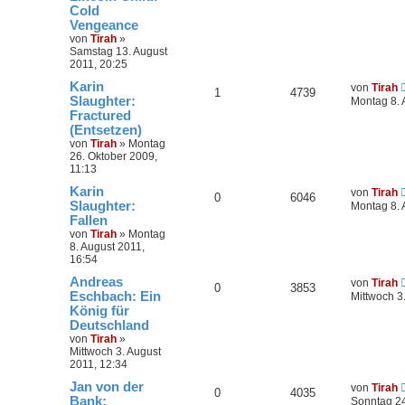
Cold
Vengeance
von
Tirah
»
Samstag 13. August
2011, 20:25
Karin
von
Tirah
1
4739
Slaughter:
Montag 8. 
Fractured
(Entsetzen)
von
Tirah
»
Montag
26. Oktober 2009,
11:13
Karin
von
Tirah
0
6046
Slaughter:
Montag 8. 
Fallen
von
Tirah
»
Montag
8. August 2011,
16:54
Andreas
von
Tirah
0
3853
Eschbach: Ein
Mittwoch 3
König für
Deutschland
von
Tirah
»
Mittwoch 3. August
2011, 12:34
Jan von der
von
Tirah
0
4035
Bank:
Sonntag 24