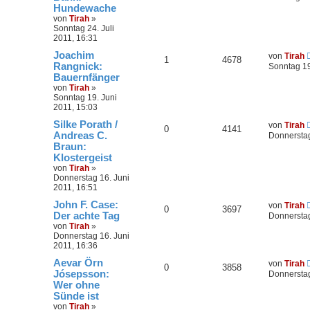
Hundewache
von
Tirah
»
Sonntag 24. Juli
2011, 16:31
Joachim
von
Tirah
1
4678
Rangnick:
Sonntag 19
Bauernfänger
von
Tirah
»
Sonntag 19. Juni
2011, 15:03
Silke Porath /
von
Tirah
0
4141
Andreas C.
Donnerstag
Braun:
Klostergeist
von
Tirah
»
Donnerstag 16. Juni
2011, 16:51
John F. Case:
von
Tirah
0
3697
Der achte Tag
Donnerstag
von
Tirah
»
Donnerstag 16. Juni
2011, 16:36
Aevar Örn
von
Tirah
0
3858
Jósepsson:
Donnerstag
Wer ohne
Sünde ist
von
Tirah
»