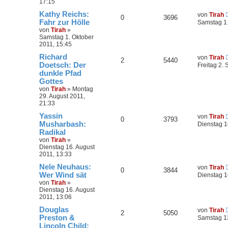
17:15
Kathy Reichs:
von
Tirah
0
3696
Fahr zur Hölle
Samstag 1.
von
Tirah
»
Samstag 1. Oktober
2011, 15:45
Richard
von
Tirah
2
5440
Doetsch: Der
Freitag 2.
dunkle Pfad
Gottes
von
Tirah
»
Montag
29. August 2011,
21:33
Yassin
von
Tirah
0
3793
Musharbash:
Dienstag 1
Radikal
von
Tirah
»
Dienstag 16. August
2011, 13:33
Nele Neuhaus:
von
Tirah
0
3844
Wer Wind sät
Dienstag 1
von
Tirah
»
Dienstag 16. August
2011, 13:06
Douglas
von
Tirah
2
5050
Preston &
Samstag 13
Lincoln Child: