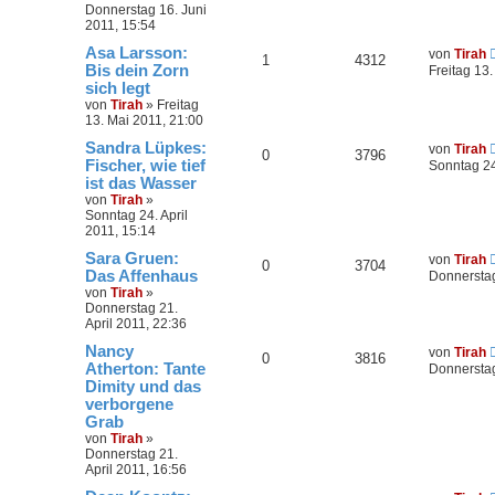
Donnerstag 16. Juni
2011, 15:54
Asa Larsson:
von
Tirah
1
4312
Bis dein Zorn
Freitag 13
sich legt
von
Tirah
»
Freitag
13. Mai 2011, 21:00
Sandra Lüpkes:
von
Tirah
0
3796
Fischer, wie tief
Sonntag 24
ist das Wasser
von
Tirah
»
Sonntag 24. April
2011, 15:14
Sara Gruen:
von
Tirah
0
3704
Das Affenhaus
Donnerstag
von
Tirah
»
Donnerstag 21.
April 2011, 22:36
Nancy
von
Tirah
0
3816
Atherton: Tante
Donnerstag
Dimity und das
verborgene
Grab
von
Tirah
»
Donnerstag 21.
April 2011, 16:56