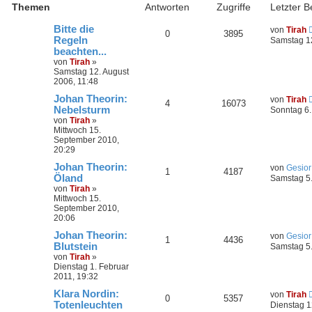
e
Themen
t
Antworten
Zugriffe
Letzter B
S
e
u
r
c
Bitte die
von
Tirah
t
0
3895
h
Regeln
e
Samstag 12
e
S
beachten...
u
von
Tirah
»
c
Samstag 12. August
h
2006, 11:48
e
Johan Theorin:
von
Tirah
4
16073
Nebelsturm
Sonntag 6
von
Tirah
»
Mittwoch 15.
September 2010,
20:29
Johan Theorin:
von
Gesior
1
4187
Öland
Samstag 5
von
Tirah
»
Mittwoch 15.
September 2010,
20:06
Johan Theorin:
von
Gesior
1
4436
Blutstein
Samstag 5
von
Tirah
»
Dienstag 1. Februar
2011, 19:32
Klara Nordin:
von
Tirah
0
5357
Totenleuchten
Dienstag 1