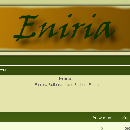
tter
Eniria
Fantasy-Rollenspiel und Bücher - Forum
rweiterte Suche
Antworten
Zugr
0
36