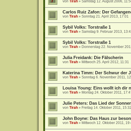
von
Tirah
»
Samstag 12. August 2006, 11:
Carlos Ruiz Zafon: Der Gefange
von
Tirah
»
Sonntag 21. April 2013, 17:01
Sybil Volks: Torstraße 1
von
Tirah
»
Samstag 9. Februar 2013, 13:
Sybil Volks: Torstraße 1
von
Tirah
»
Donnerstag 22. November 201
Julia Freidank: Die Fälscherin
von
Tirah
»
Mittwoch 25. April 2012, 11:31
Katerina Timm: Der Schwur der 
von
Tirah
»
Sonntag 6. November 2011, 12
Louisa Young: Eins wollt ich dir
von
Tirah
»
Montag 24. Oktober 2011, 17:4
Julie Peters: Das Lied der Sonne
von
Tirah
»
Freitag 14. Oktober 2011, 15:3
John Boyne: Das Haus zur beso
von
Tirah
»
Mittwoch 12. Oktober 2011, 19