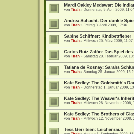
Mardi Oakley Medawar: Die India
von
Tirah
»
Donnerstag 9. April 2009, 11:0
Andrea Schacht: Der dunkle Spie
von
Tirah
»
Freitag 3. April 2009, 17:36
Sabine Schiffner: Kindbettfieber
von
Tirah
»
Mittwoch 25. März 2009, 11:07
Carlos Ruiz Zafón: Das Spiel des
von
Tirah
»
Samstag 28. Februar 2009, 18
Tatiana de Rosnay: Sarahs Schlü
von
Tirah
»
Sonntag 25. Januar 2009, 13:
Kate Sedley: The Goldsmith's Da
von
Tirah
»
Donnerstag 1. Januar 2009, 13
Kate Sedley: The Weaver's Inheri
von
Tirah
»
Mittwoch 26. November 2008, 
Kate Sedley: The Brothers of Gl
von
Tirah
»
Mittwoch 12. November 2008, 
Tess Gerritsen: Leichenraub