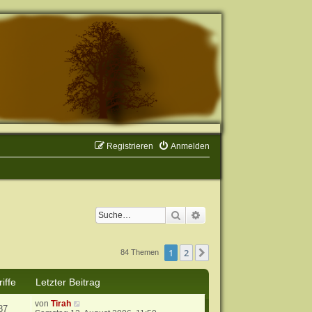
Registrieren
Anmelden
Suche
Erweiterte Suche
1
2
Nächste
84 Themen
iffe
Letzter Beitrag
von
Tirah
87