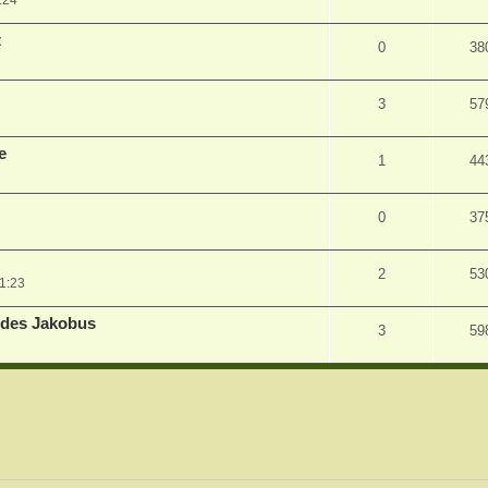
:24
t
0
38
3
57
e
1
44
0
37
2
53
1:23
e des Jakobus
3
59