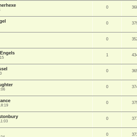
nerhexe
0
36
4
gel
0
37
0
35
 Engels
1
43
:15
ssel
0
36
20
ughter
0
37
:06
tance
0
37
18:19
astonbury
0
37
11:03
0
37