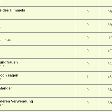
50
ne des Himmels
0
93
0
36
42
0
1
2, 16:44
0
40
Jungfrauen
0
39
:37
 noch sagen
1
43
7
nfänger
0
37
2
nderen Verwendung
0
38
:47