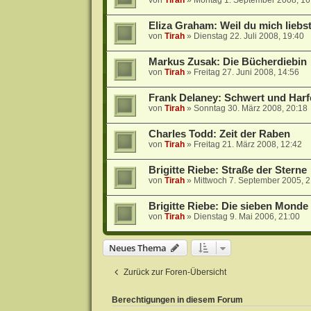
von
Tirah
»
Montag 1. September 2008, 16
Eliza Graham: Weil du mich liebs
von
Tirah
»
Dienstag 22. Juli 2008, 19:40
Markus Zusak: Die Bücherdiebin
von
Tirah
»
Freitag 27. Juni 2008, 14:56
Frank Delaney: Schwert und Harf
von
Tirah
»
Sonntag 30. März 2008, 20:18
Charles Todd: Zeit der Raben
von
Tirah
»
Freitag 21. März 2008, 12:42
Brigitte Riebe: Straße der Sterne
von
Tirah
»
Mittwoch 7. September 2005, 2
Brigitte Riebe: Die sieben Mond
von
Tirah
»
Dienstag 9. Mai 2006, 21:00
Neues Thema
Zurück zur Foren-Übersicht
Berechtigungen in diesem Forum