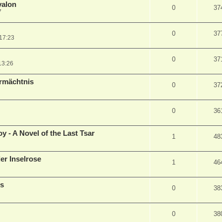
valon
0
37
7
0
37
17:23
0
37
13:26
rmächtnis
0
37
0
36
 - A Novel of the Last Tsar
1
48
er Inselrose
1
46
us
0
38
0
38