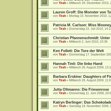
von
Tirah
»
Mittwoch 29. Dezember 2010, 
Lauren Groff: Die Monster von T
von
Tirah
»
Montag 15. November 2010, 1
Patricia M. Carlson: Miss Moone
von
Tirah
»
Donnerstag 22. Juli 2010, 14:2
Christian Pfannenschmidt: Unter
von
Tirah
»
Mittwoch 2. Juni 2010, 10:36
Ken Follett: Die Tore der Welt
von
Tirah
»
Donnerstag 17. September 200
Hannah Tinti: Die linke Hand
von
Tirah
»
Mittwoch 26. August 2009, 13:
Barbara Erskine: Daughters of Fi
von
Tirah
»
Mittwoch 26. August 2009, 11:
Jutta Oltmanns: Die Friesenrose
von
Tirah
»
Donnerstag 11. Juni 2009, 20:
Katryn Berlinger: Das Schokola
von
Tirah
»
Samstag 18. November 2006, 