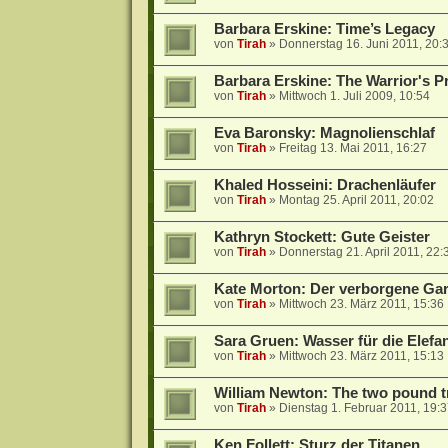
Barbara Erskine: Time’s Legacy
von
Tirah
»
Donnerstag 16. Juni 2011, 20:
Barbara Erskine: The Warrior's P
von
Tirah
»
Mittwoch 1. Juli 2009, 10:54
Eva Baronsky: Magnolienschlaf
von
Tirah
»
Freitag 13. Mai 2011, 16:27
Khaled Hosseini: Drachenläufer
von
Tirah
»
Montag 25. April 2011, 20:02
Kathryn Stockett: Gute Geister
von
Tirah
»
Donnerstag 21. April 2011, 22:
Kate Morton: Der verborgene Ga
von
Tirah
»
Mittwoch 23. März 2011, 15:36
Sara Gruen: Wasser für die Elefa
von
Tirah
»
Mittwoch 23. März 2011, 15:13
William Newton: The two pound 
von
Tirah
»
Dienstag 1. Februar 2011, 19:
Ken Follett: Sturz der Titanen