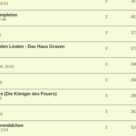
0
38
20:53
empleton
2
48
2:48
y
0
37
2
 den Linden - Das Haus Graven
0
37
0
34
9, 20:45
0
36
18
re (Die Königin des Feuers)
0
38
05
0
36
08
denmädchen
2
52
13:04