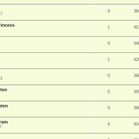
0
38
37
rincess
1
45
0
34
1
42
0
36
31
rten
0
35
nten
0
36
tram
0
40
37