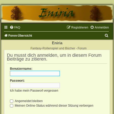
FAQ
Registrieren
Anmelden
S
Foren-Übersicht
u
Eniria
Fantasy-Rollenspiel und Bücher - Forum
c
Du musst dich anmelden, um in diesem Forum
h
Beiträge zu zitieren.
e
Benutzername:
Passwort:
Ich habe mein Passwort vergessen
Angemeldet bleiben
Meinen Online-Status während dieser Sitzung verbergen